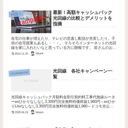
最新！高額キャッシュバック
enひかり
光回線の比較とデメリットを
指摘
在宅の仕事が増えたり、テレビの見逃し配信が充実したり。子
供の在宅授業もあるし・・・。 そろそろインターネットの光回
線を家に入れたいなと思っている方に朗報です。 皆さんのお悩
みは、ざっとこんな具合でしょう・ １）光回線っていうの？
hikarin
2024.11.20
どうやった...
光回線 各社キャンペーン一
Uncategorized
覧
光回線キャッシュバック月額料金割引契約料工事代無線ルータ
ーenひかりなしなし3,300円完全無料特価斡旋1,980円～enひか
りLiteなしなし3,300円完全無料特価斡旋1,980～ドコモ光公式
20,000円（ｄポイント）なし3,300円...
hikarin
2026.04.19