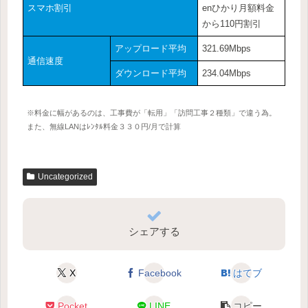
スマホ割引
enひかり月額料金
から110円割引
アップロード平均
321.69Mbps
通信速度
ダウンロード平均
234.04Mbps
※料金に幅があるのは、工事費が「転用」「訪問工事２種類」で違う為。
また、無線LANはﾚﾝﾀﾙ料金３３０円/月で計算
Uncategorized
シェアする
X
Facebook
はてブ
Pocket
LINE
コピー