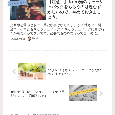
【注意！】Ｎuro光のキャッシ
Uncategorized
ュバックをもらうのは超むず
かしいので、やめておきまし
ょう。
光回線を選ぶときに、重要な事はなんでしょう？ 速さ？ 料
金？ それともキャッシュバック？ キャッシュバックに目が行
きがちな人って多いです。必要なものを買うって言うのに、何
万円ものお金をもらえるなんて、誰が考えたのか判りません
hikarin
2026.05.06
が、ありがたい話...
enひかりはキャッシュバックがない
ので嫌ですか？
enひかりのオプション 「ひかり電
話」について解説します