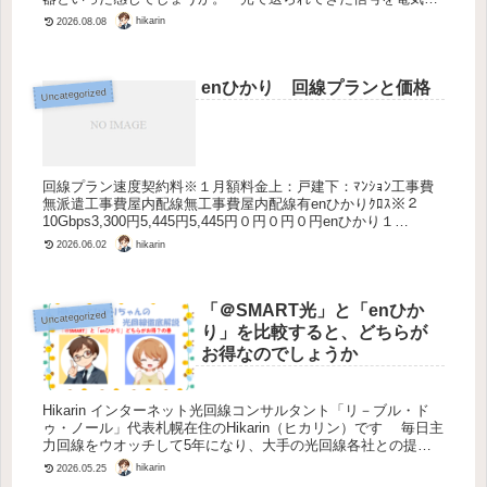
号に変換する装置です。 これは、どちらの光回線会...
hikarin
2026.08.08
enひかり 回線プランと価格
Uncategorized
回線プラン速度契約料※１月額料金上：戸建下：ﾏﾝｼｮﾝ工事費
無派遣工事費屋内配線無工事費屋内配線有enひかりｸﾛｽ※２
10Gbps3,300円5,445円5,445円０円０円０円enひかり１
Gbps3,300円4,620円3,520円2,2...
hikarin
2026.06.02
「＠SMART光」と「enひか
Uncategorized
り」を比較すると、どちらが
お得なのでしょうか
Hikarin インターネット光回線コンサルタント「リ－ブル・ド
ゥ・ノール」代表札幌在住のHikarin（ヒカリン）です 毎日主
力回線をウオッチして5年になり、大手の光回線各社との提携
をしておりますので、お得な特典のご紹介もしております ...
hikarin
2026.05.25