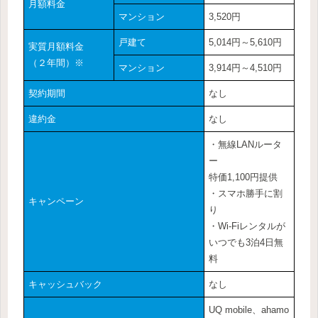
月額料金
マンション
3,520円
戸建て
5,014円～5,610円
実質月額料金
（２年間）※
マンション
3,914円～4,510円
契約期間
なし
違約金
なし
・無線LANルータ
ー
特価1,100円提供
・スマホ勝手に割
キャンペーン
り
・Wi-Fiレンタルが
いつでも3泊4日無
料
キャッシュバック
なし
UQ mobile、ahamo