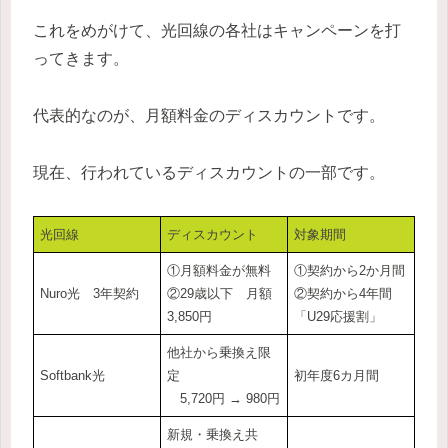
これをめがけて、光回線の各社はキャンペーンを打
ってきます。
代表的なのが、月額料金のディスカウントです。
現在、行われているディスカウントの一部です。
光回線
ディスカウント
対象期間
①月額料金が無料
①契約から2か月間
Nuro光 3年契約
②29歳以下 月額
②契約から4年間
3,850円
「U29応援割」
他社から乗換え限
Softbank光
定
初年度6カ月間
5,720円 → 980円
新規・乗換え共