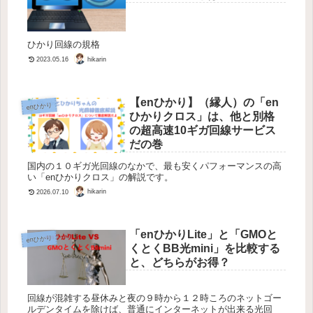
ひかり回線の規格
hikarin
2023.05.16
【enひかり】（縁人）の「en
enひかり
ひかりクロス」は、他と別格
の超高速10ギガ回線サービス
だの巻
国内の１０ギガ光回線のなかで、最も安くパフォーマンスの高
い「enひかりクロス」の解説です。
hikarin
2026.07.10
「enひかりLite」と「GMOと
enひかり
くとくBB光mini」を比較する
と、どちらがお得？
回線が混雑する昼休みと夜の９時から１２時ころのネットゴー
ルデンタイムを除けば、普通にインターネットが出来る光回