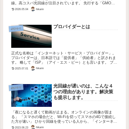
線。高コスパ光回線が注目されています。 先行する「GMOと
くとくBBmini」につづいて、２０２３年３月からは株式会社縁
hikarin
2026.05.04
人による「...
プロバイダーとは
enひかり
正式な名称は「インターネット・サービス・プロバイダー」。
プロバイダーは、日本語では「提供者」「供給者」と訳されま
す。 略して「ISP」（アイ・エス・ピー）とも言います。 プロ
バイダーとの契約は必須 私はインターネットというものがどん
hikarin
2025.07.01
な「網」...
光回線が遅いのは、こんな４
enひかり
つの理由があります。解決策
も提示します。
「夜になると遅くて動画が止まる。オンラインの画像が固ま
る」 「スマホの場合だと、Wi-Fiを切ってスマホの4Gで接続し
た方が速い」 ひかり回線を使っている人から、「インターネッ
トが遅いんですけど」と相談をうけることがよくあります。 本
hikarin
2023.06.23