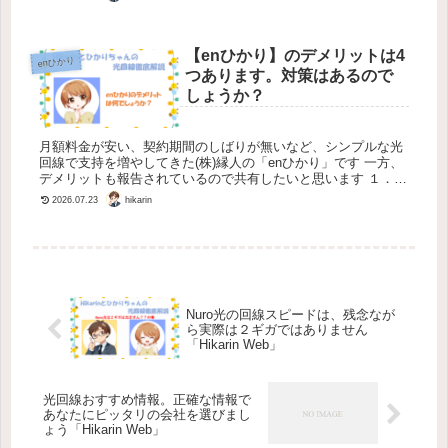
来、現...
【enひかり】のデメリットは4
enひかり
つあります。対策はあるので
しょうか？
月額料金が安い、契約期間のしばりが無いなど、シンプルな光
回線で支持を増やしてきた(株)縁人の「enひかり」です 一方、
デメリットも報告されているので共有したいと思います １．ス
マホとのセット割りが無い 日本の移動通信を支配している3
hikarin
2026.07.23
大キャ...
Nuro光の回線スピードは、残念なが
ら実際は２ギガではありません
「Hikarin Web」
光回線おすすめ情報。正確な情報で
あなたにピッタリの会社を選びまし
ょう「Hikarin Web」