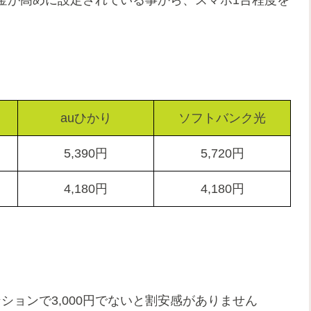
auひかり
ソフトバンク光
5,390
円
5,720
円
4,180
円
4,180
円
ンションで3,000円でないと割安感がありません