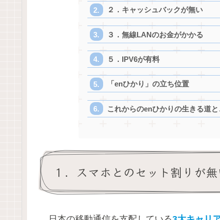
２．キャッシュバックが無い
３．無線LANのお金がかかる
５．IPV6が有料
「enひかり」の立ち位置
これからのenひかりの生きる道
１．スマホとのセット割りが無
日本の移動通信を支配している
3大キャリ