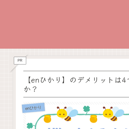
PR
【enひかり】のデメリットは
か？
enひかり