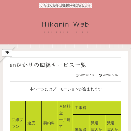
いちばんお得な光回線を選びましょう
Hikarin Web
PR
enひかりの回線サービス一覧
2023.07.06
2026.05.07
本ページにはプロモーションが含まれます
月額料
工事費
金
回線プ
一戸建
速度
契約料
派遣
派遣
ラン
て
無派遣
屋内配
屋内配