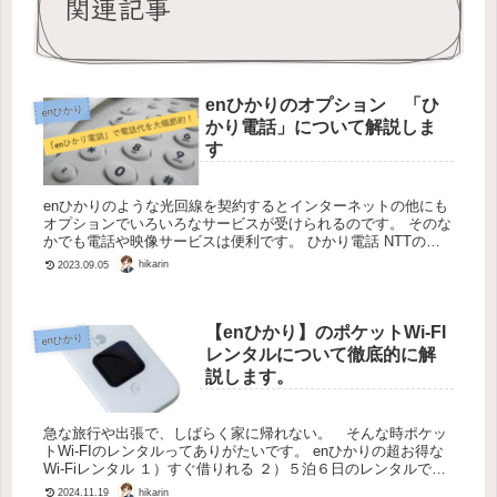
関連記事
enひかりのオプション 「ひ
enひかり
かり電話」について解説しま
す
enひかりのような光回線を契約するとインターネットの他にも
オプションでいろいろなサービスが受けられるのです。 そのな
かでも電話や映像サービスは便利です。 ひかり電話 NTTの回
線を使った電話が一般的です。家にある普通の電話は間違いな
hikarin
2023.09.05
くNTT...
【enひかり】のポケットWi-FI
enひかり
レンタルについて徹底的に解
説します。
急な旅行や出張で、しばらく家に帰れない。 そんな時ポケッ
トWi-FIのレンタルってありがたいです。 enひかりの超お得な
Wi-Fiレンタル １）すぐ借りれる ２）５泊６日のレンタルで３
９０円（税込み）と爆安 auやSoftbankのお店に行...
hikarin
2024.11.19