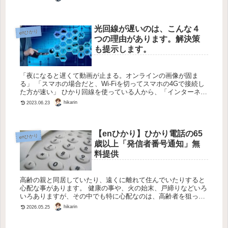
光回線が遅いのは、こんな４
enひかり
つの理由があります。解決策
も提示します。
「夜になると遅くて動画が止まる。オンラインの画像が固ま
る」 「スマホの場合だと、Wi-Fiを切ってスマホの4Gで接続し
た方が速い」 ひかり回線を使っている人から、「インターネッ
トが遅いんですけど」と相談をうけることがよくあります。 本
hikarin
2023.06.23
来、現...
【enひかり】ひかり電話の65
enひかり
歳以上「発信者番号通知」無
料提供
高齢の親と同居していたり、遠くに離れて住んでいたりすると
心配な事があります。 健康の事や、火の始末、戸締りなどいろ
いろありますが、その中でも特に心配なのは、高齢者を狙った
詐欺事件。いわゆる「振り込め詐欺」です。 高齢者は騙されや
hikarin
2026.05.25
すい（ご自分...