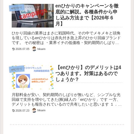
enひかりのキャンペーンを徹
enひかり
底的に解説。各種条件から申
し込み方法まで【2026年 6
月】
ひかり回線の業界はまさに戦国時代。その中でメキメキと頭角
を現しているenひかりは赤丸付き急上昇のひかり回線ブランド
です。 その秘密は ・業界イチの低価格・契約期間のしばり無
し。解約の際の違約金なし。・いつでも電話がつながる安心な
hikarin
2026.07.05
カスタマーセ...
【enひかり】のデメリットは4
enひかり
つあります。対策はあるので
しょうか？
月額料金が安い、契約期間のしばりが無いなど、シンプルな光
回線で支持を増やしてきた(株)縁人の「enひかり」です 一方、
デメリットも報告されているので共有したいと思います １．ス
マホとのセット割りが無い 日本の移動通信を支配している3
hikarin
2026.07.23
大キャ...